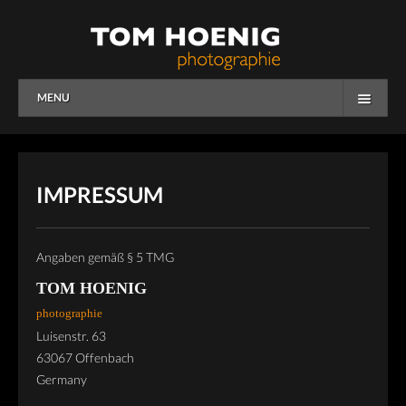
MENU
HOME
WORK
IMPRESSUM
OVERVIEW
PEOPLE
Angaben gemäß § 5 TMG
CORPORATE
TOM HOENIG
photographie
OVERVIEW
Luisenstr. 63
BUSINESS
63067 Offenbach
Germany
EDITORIAL