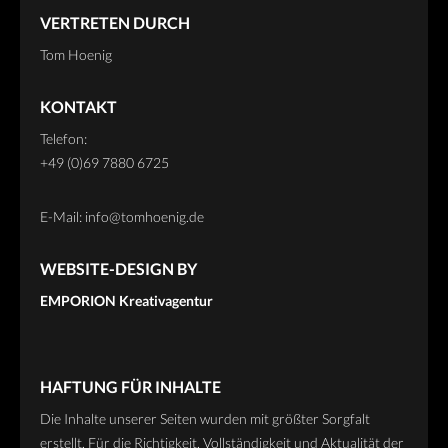
PERSONAL
VERTRETEN DURCH
Tom Hoenig
OVERVIEW
ART
KONTAKT
Telefon:
MISC
+49 (0)69 7880 6725
NYC
E-Mail: info@tomhoenig.de
DEEP SOUTH
WICHTIGE DINGE
WEBSITE-DESIGN BY
EMPORION Kreativagentur
BLOG
INFO
CONTACT
HAFTUNG FÜR INHALTE
Die Inhalte unserer Seiten wurden mit größter Sorgfalt
erstellt. Für die Richtigkeit, Vollständigkeit und Aktualität der