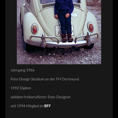
PERSONAL
OVERVIEW
ART
MISC
NYC
DEEP SOUTH
WICHTIGE DINGE
Jahrgang 1966
Foto-Design Studium an der FH Dortmund
BLOG
1992 Diplom
INFO
seitdem freiberuflicher Foto-Designer
CONTACT
seit 1994 Mitglied im
BFF