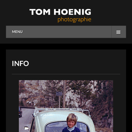
MENU
HOME
WORK
INFO
OVERVIEW
PEOPLE
CORPORATE
OVERVIEW
BUSINESS
EDITORIAL